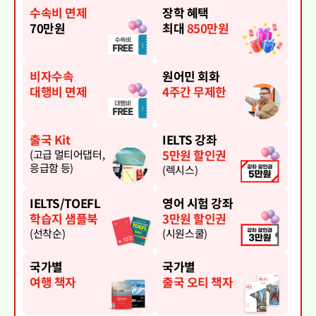
수속비 면제
장학 혜택
70만원
최대
850만원
비자수속
원어민 회화
대행비 면제
4주간 무제한
출국 Kit
IELTS 강좌
5만원 할인권
(고급 멀티어댑터,
응급함 등)
(렉시스)
IELTS/TOEFL
영어 시험 강좌
학습지 샘플북
3만원 할인권
(선착순)
(시원스쿨)
국가별
국가별
여행 책자
출국 오티 책자