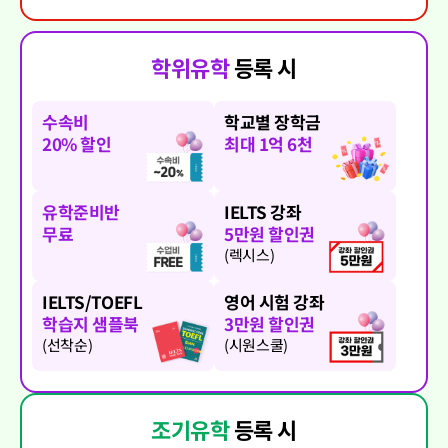
학위유학
등록 시
수속비
학교별 장학금
20% 할인
최대 1억 6천
유학준비반
IELTS 강좌
무료
5만원 할인권
(렉시스)
IELTS/TOEFL
영어 시험 강좌
학습지 샘플북
3만원 할인권
(선착순)
(시원스쿨)
조기유학
등록 시